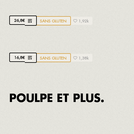
CREVETTES ROUGES
26,8
€
SANS GLUTEN
1,92k
COUTEAUX
16,8
€
SANS GLUTEN
1,38k
POULPE ET PLUS.
POULPE BLANC DE CAMBRILS
Cuit avec leur propre eau, pommes de terre et aïoli