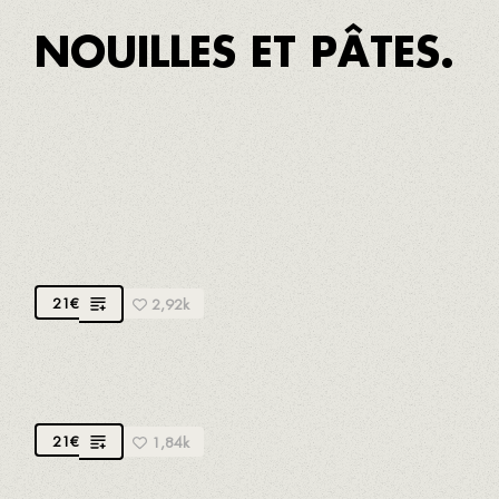
NOUILLES ET PÂTES.
Minimum pour 2 personnes
NOUILLES ROSSOS
Cuit avec du bouillon de poisson
21
€
2,92k
NOUILLES À L'ENCRE
21
€
1,84k