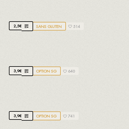
PAIN SANS GLUTEN
2,5
€
SANS GLUTEN
514
PAIN À L'AIL ET À L'HUILE D'OLIVE
Pain croustillant grillé
3,9
€
OPTION SG
640
PAIN AVEC TOMATE ET HUILE D'OLIVE
Pain croustillant grillé
3,9
€
OPTION SG
741