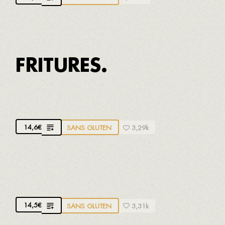
FRITURES.
CALMARS À LA ROMAINE
14,6
€
SANS GLUTEN
3,29k
ANCHOIS FRITS
Poisson gras de Tarragone
14,5
€
SANS GLUTEN
3,31k