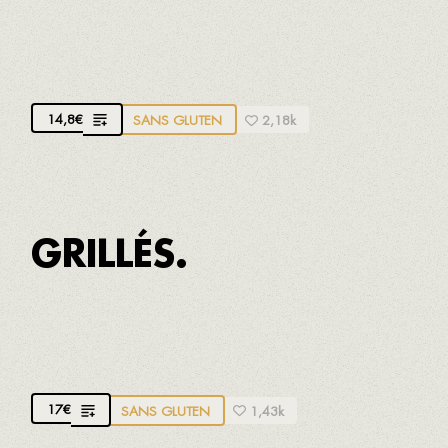
CROQUETTES DE JAMBON IBÉRIQUE
Avec des tranches de jambon ibérique
14,8
€
SANS GLUTEN
2,18k
GRILLÉS.
PETITS CALMARS GRILLÉS AVEC ASPERGES
Avec huile d'amande
17
€
SANS GLUTEN
1,43k