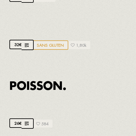
ZARZUELA DE POISSON ET FRUITS DE MER
Traditionnel de la cuisine de fruits de mer
32
€
SANS GLUTEN
1,80k
POISSON.
MORUE AVEC AÏOLI DE COINGS
26
€
584