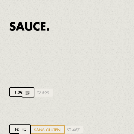
SAUCE.
ROMESCO
Notre sauce romesco traditionnelle à base de pain,
amandes, tomates, ñora (poivron rouge séché),
huile d'olive, ail et vinaigre
1,3
€
599
AÏOLI
1
€
SANS GLUTEN
467