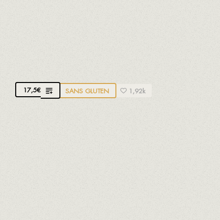
ARTICHAUTS AVEC COPEAUX IBÉRIQUES
L'artichaut est récolté à son meilleur et nous en
faisons une conserve naturelle dans de l'huile
d'olive extra vierge
17,5
€
SANS GLUTEN
1,92k
TARTARE DE THON BALFEGÓ À L'AVOCAT
Thon Balfegó issu de la pêche durable et mariné
avec du soja biologique du Delta de l'Ebre et de la
compote de fruits. Avocat de Málaga et notre
sauce romesco traditionnelle à base de pain,
amandes, tomates, ñora (poivron rouge séché),