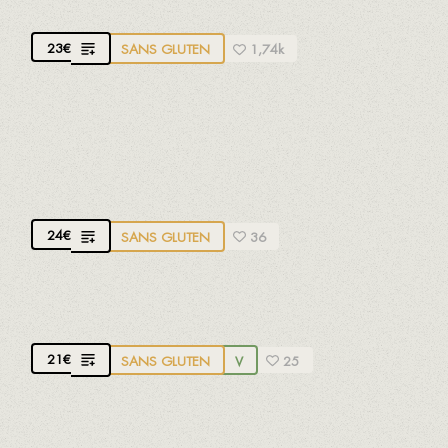
Jambon ibérique Joselito
23
€
SANS GLUTEN
1,74k
RIZ AU CANARD DU DELTA DE L’EBRE
Avec des maïtakés biologiques du Montseny et de
l’huile de noisette A.O.P. Reus.
24
€
SANS GLUTEN
36
RIZ AUX LÉGUMES
21
€
SANS GLUTEN
V
25