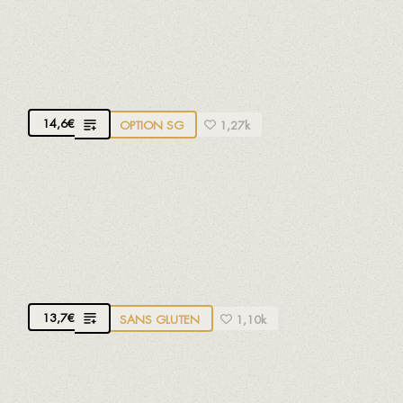
Avec notre sauce romesco traditionnelle à base de
pain, amandes, tomates, ñora (poivron rouge
séché), huile d'olive, ail et vinaigre
14,6
€
OPTION SG
1,27k
SALADE DE TOMATES ET VENTRÈCHE DE
THON
Tomate cerise de variété récupérée, ventrèche et
poivron rôti
13,7
€
SANS GLUTEN
1,10k
SALADE DE FROMAGE DE CHÈVRE