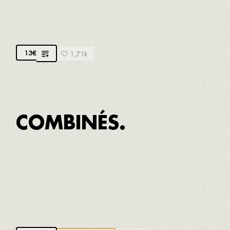
RIGATONI À LA BOLOGNAISE
Pâtes artisanales à la bolognaise faite maison
13
€
1,71k
COMBINÉS.
FRITURE
Calmars à la romaine, petits poissons frits, petits
calmars, calmars frits à l'andalouse, beignets de
morue, poivrons de Padrón