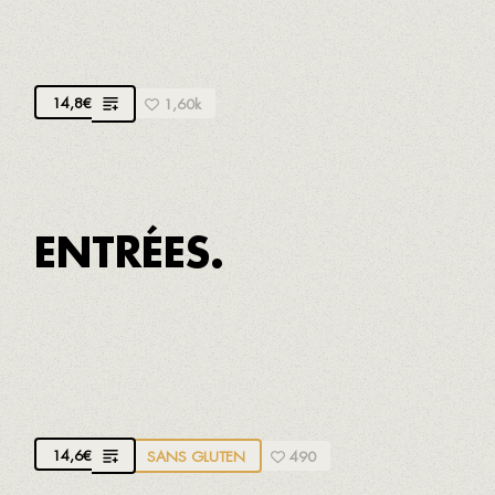
Parmesan croustillant, lard et vinaigrette à la
moutarde ancienne
14,8
€
1,60k
ENTRÉES.
TOMATE, BURRATA ET SAUCE AU CHILI
JAUNE
Burrata fumée artisanale
14,6
€
SANS GLUTEN
490