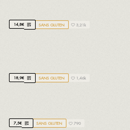
PETITS CALMARS FRITS
14,8
€
SANS GLUTEN
3,21k
CALAMAR MÉDITERRANÉEN À
L'ANDALOUSIE
Avec mayonnaise naturelle au citron vert
18,9
€
SANS GLUTEN
1,46k
BRAVAS AVEC CHORIZO HACHÉ
Avec des pommes de terre naturelles
7,5
€
SANS GLUTEN
790