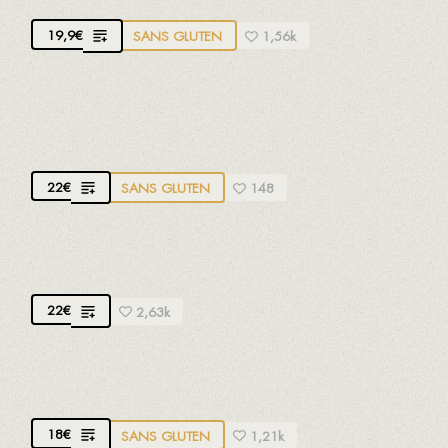
19,9
€
SANS GLUTEN
1,56k
POULPE AVEC AÏOLI À LA CAYENNE DE LA
VERA ET "MIGAS DE ROMESCO"
22
€
SANS GLUTEN
148
PALOURDES À LA MARINIÈRE
22
€
2,63k
ESCARGOTS DE MER
18
€
SANS GLUTEN
1,21k