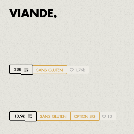
VIANDE.
FILET DE VACHE MATURÉ
Avec pomme de terre de montagne et poivrons de
Padrón
28
€
SANS GLUTEN
1,79k
BURGER DE VEAU BIO
Viande de veau biologique de Pedraforca
13,9
€
SANS GLUTEN
OPTION SG
13