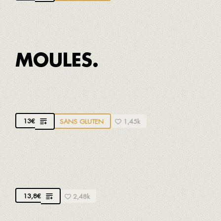
MOULES.
MOULES DU DELTA DE L'EBRE À LA VAPEUR
13
€
SANS GLUTEN
1,45k
MOULES DU DELTA DE L'EBRE À LA
MARINIÈRE
13,8
€
2,48k