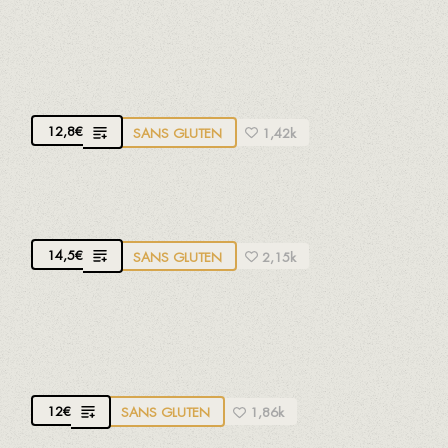
POULET FERMIER CROUSTILLANT
Avec vinaigrette à la mangue et au curry
12,8
€
SANS GLUTEN
1,42k
BEIGNETS DE MORUE
14,5
€
SANS GLUTEN
2,15k
CROQUETTES DE POULET RÔTI
Poulet fermier de La Riera de Gaià
12
€
SANS GLUTEN
1,86k