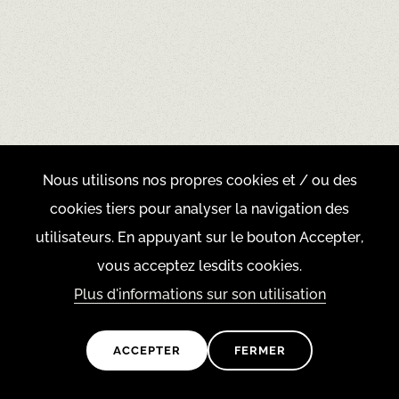
GÂTEAU AU FROMAGE BIO ARTISANAL
AVEC CONFITURE DE FRAISES ET POIVRE DE
SICHUAN
Fromage artisanal bio de l'Alt Urgell
7,5
€
SANS GLUTEN
1,50k
Nous utilisons nos propres cookies et / ou des
cookies tiers pour analyser la navigation des
utilisateurs. En appuyant sur le bouton Accepter,
GÂTEAU AU TIRAMISU
vous acceptez lesdits cookies.
7,5
€
2,79k
Plus d'informations sur son utilisation
ACCEPTER
FERMER
FUET AU CHOCOLAT NOIR 70%
Élaboration propre avec du chocolat Guanaja,