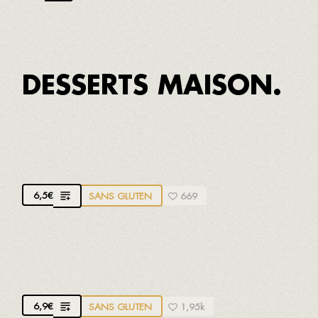
DESSERTS MAISON.
BEIGNETS DE CAFÉ DE MARÍA
Avec une pointe de cannelle
6,5
€
SANS GLUTEN
669
BROWNIE
Avec des noix
6,9
€
SANS GLUTEN
1,95k