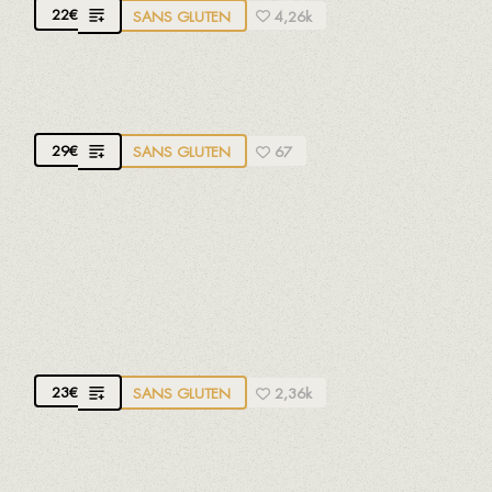
22
€
SANS GLUTEN
4,26k
RIZ AU POULPE
29
€
SANS GLUTEN
67
RIZ MOELLEUX AVEC CRABE BLEU
Crabe qui se nourrit d'huîtres, de moules, de
langoustines... et qui lui donne une saveur très
caractéristique
23
€
SANS GLUTEN
2,36k
RIZ AUX PETITES SEICHES À L'ENCRE