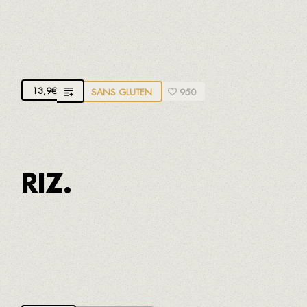
MOULES DU DELTA DE L'EBRE À LA
VINAIGRETTE DE VERMOUTH
Au vermouth Yzaguirre de El Morell
13,9
€
SANS GLUTEN
950
RIZ.
Minimum pour 2 personnes
PAELLA AUX FRUITS DE MER