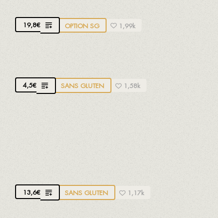
huile d'olive, ail et vinaigre
19,8
€
OPTION SG
1,99k
HUITRE DU DELTA DE L'EBRE
4,5
€
SANS GLUTEN
1,58k
ANCHOIS MÉDITERRANÉENS
Anchois artisanal de Vinaròs nettoyé à la main,
huile de noisette pure maison et noisette de Reus
A.O.P.
13,6
€
SANS GLUTEN
1,17k