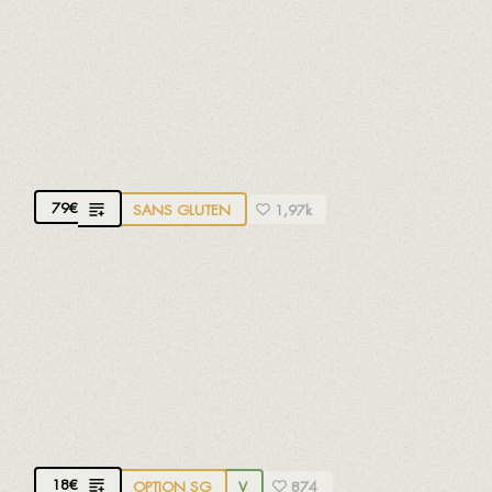
FRUITS DE MER COMPLET
Premier plat: moules, escargots de mer et huîtres
du Delta de l'Ebre. Deuxième plat: crevettes
rouges, crevettes caramotes, homard, couteaux et
langoustines
79
€
SANS GLUTEN
1,97k
LÉGUMES GRILLÉS
Grillé, avec huile d'olive extra vierge D.O. Siurana et
notre sauce romesco traditionnelle à base de pain,
amandes, tomates, ñora (poivron rouge séché),
huile d'olive, ail et vinaigre
18
€
OPTION SG
V
874