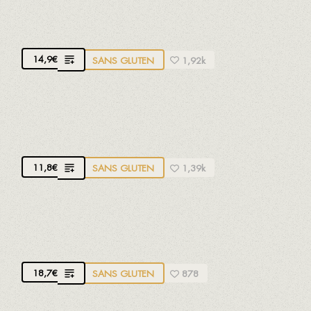
SEICHE MÉDITERRANÉENNE GRILLÉE
14,9
€
SANS GLUTEN
1,92k
SARDINES
Sardines de notre côte
11,8
€
SANS GLUTEN
1,39k
CREVETTES CARAMOTES
MÉDITERRANÉENNES GRILLÉES
18,7
€
SANS GLUTEN
878