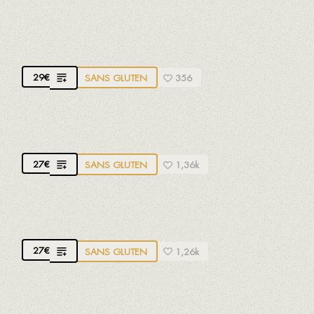
TURBOT AU FOUR AVEC POMMES DE
TERRE TRANCHÉES
29
€
SANS GLUTEN
356
LOTTE GRILLÉE ET PURÉE DE CITROUILLE
27
€
SANS GLUTEN
1,36k
SOLE GRILLÉE AVEC LÉGUMES
27
€
SANS GLUTEN
1,26k