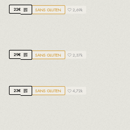
22
€
SANS GLUTEN
2,69k
RIZ AU HOMARD
Riz moelleux
29
€
SANS GLUTEN
2,37k
RIZ DU SEÑORITO
23
€
SANS GLUTEN
4,72k
RICE TERRE ET MER AVEC VOILE DE
IBÉRIQUE