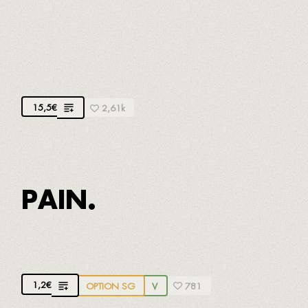
MAXICANNELLONIS DE NOTRE CHEF
MERCÈ
Viande bio du terroir rôtie et légumes locaux à la
crème de parmesan A.O.P.
15,5
€
2,61k
PAIN.
PAIN
1,2
€
OPTION SG
V
781