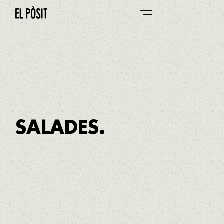
EL PÒSIT DEL SERRALLO
87/87
S'il vous en reste, emportez-le chez vous
SALADES.
SALADE VERTE AVEC GRAINES
Laitue française, légumes de producteurs locaux,
tomate cerise de variété récupérée et pomme
Golden. Graines grillées au restaurant