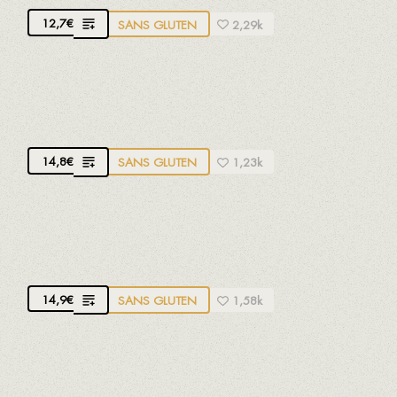
12,7
€
SANS GLUTEN
2,29k
SALADE DE SAUMON ET MANGUE
Vinaigrette à la pistache et miel
14,8
€
SANS GLUTEN
1,23k
SALADE AVEC MELON ET CREVETTES
Vinaigrette à la moutarde
14,9
€
SANS GLUTEN
1,58k
SALADE DE MORUE À L'ORANGE ET
ROMESCO