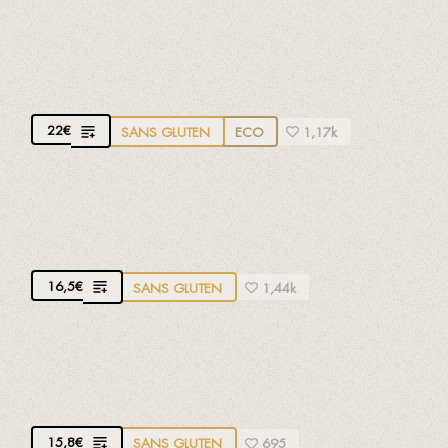
JAMBON 100% IBÉRIQUE NOURRI AU
GLAND
100% Naturel, sans additifs ni conservateurs
22
€
SANS GLUTEN
ECO
1,17k
SOUPE DE POISSON
Recette familiale traditionnelle
16,5
€
SANS GLUTEN
1,44k
CRÈME DE SQUILLES
Recette familiale traditionnelle
15,8
€
SANS GLUTEN
695