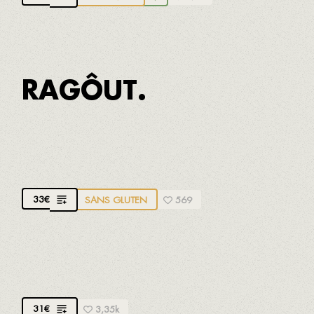
RAGÔUT.
CASSOLETTE DE HOMARD
Avec pomme de terre et huile d'amande
33
€
SANS GLUTEN
569
LOTTE À LA SAUCE ROMESCO
Recette traditionnelle du Pòsit
31
€
3,35k