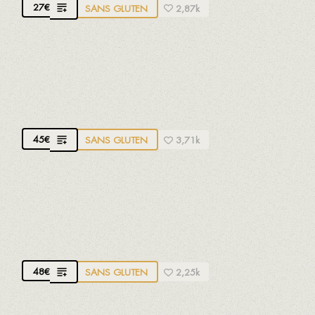
27
€
SANS GLUTEN
2,87k
SPÉCIAL PÒSIT
Crevettes caramotes, langoustines, couteaux,
moules, calamars, seiches, lottes, turbots
45
€
SANS GLUTEN
3,71k
FRUITS DE MER
Moules, escargots de mer, crevettes rouges,
crevettes caramotes, couteaux et langoustines
48
€
SANS GLUTEN
2,25k