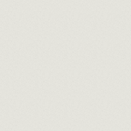
ure
électionner...