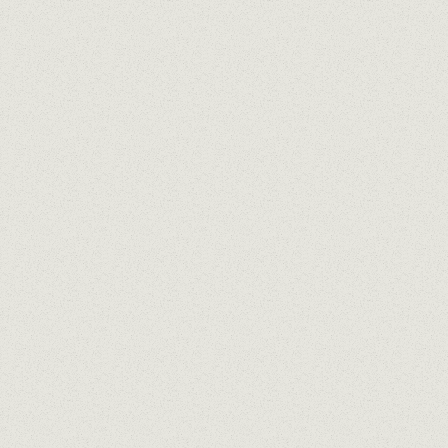
Date
He
S
Noms de famille
 le courrier
Téléphone