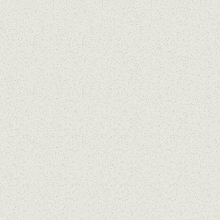
Restaurant
Sélectionner...
Personnes
Nom
Courrier
Répéter
Observations