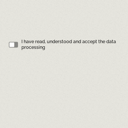
200
characters left
I have read, understood and accept the data
processing
RESERVE
Reservations by phone from 10am
EL PÒSIT DE CAMBRILS