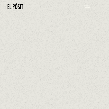
MAKE YOUR
RESERVATION.
Restaurant
Select...
Date