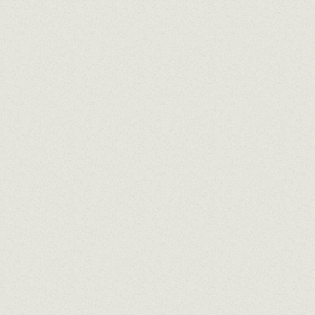
Time
Select...
Guests
Name
Surname