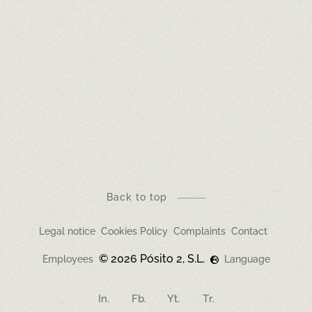
EL PÒSIT DEL SERRALLO
EL PÒSIT DE LA PINEDA
BAR DEL PÒSIT
Back to top
Legal notice
Cookies Policy
Complaints
Contact
© 2026 Pósito 2, S.L.
Employees
Language
In.
Fb.
Yt.
Tr.