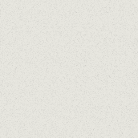
DESERTS MENU
In compliance with Law 1/2025 and maintaining El
Pòsit Grup commitment to combating food waste,
consumers may take home any food they have not
consumed at the establishment at no additional
cost.
The composition of our dishes may undergo
modifications, so this information is
constantly
being reviewed.