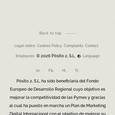
Request at restaurants the allergen information
document which will prevail over any
discrepancies with this version.
Back to top
Legal notice
Cookies Policy
Complaints
Contact
© 2026 Pósito 2, S.L.
Employees
Language
In.
Fb.
Yt.
Tr.
Pósito 2, S.L. ha sido beneficiaria del Fondo
Europeo de Desarrollo Regional cuyo objetivo es
mejorar la competitividad de las Pymes y gracias
al cual ha puesto en marcha un Plan de Marketing
Digital Internacional con el objetivo de mejorar su