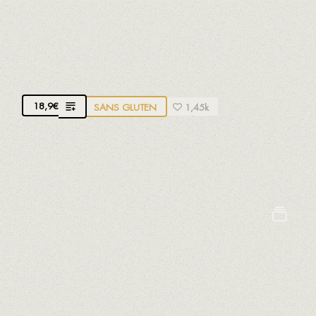
CALAMAR MÉDITERRANÉEN À
L'ANDALOUSIE
Avec mayonnaise naturelle au citron vert
18,9
€
SANS GLUTEN
1,45k
Pâté avec de la farine de protéines de
légumineuses
Crustacés
Oeufs
Lait
Mollusques
Poissons
Soja
Sulfites