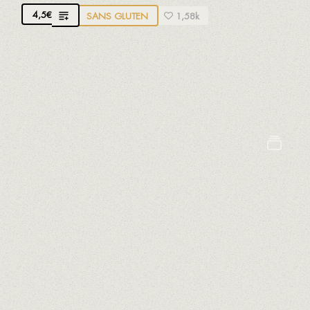
4,5
€
SANS GLUTEN
1,58k
Le mélange d'eau douce et salée du delta de l'Ebre
lui donne un excellent goût de la mer, un peu plus
doux
Crustacés
Mollusques
Poissons
CARPACCIO DE THON BALFEGÓ AVEC 3
VINAIGRETTES
Vinaigrette aux agrumes, cornichons artisanaux et
vinaigrette aux olives