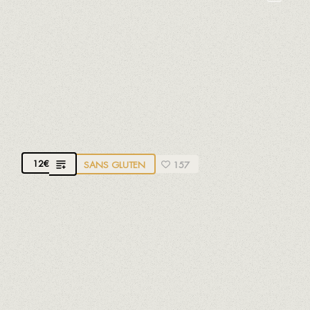
Céleri
Arachides
Fruits à coques
Oeufs
Moutarde
Sésame
Soja
Sulfites
PORC EN SAUCE D'HERMINIA
Avec du porc biologique
12
€
SANS GLUTEN
157
Élaboré selon la recette d'Herminia, l'une des
fondatrices de notre restaurant, avec une sauce à
base de piments ñora, d'ail et de notre propre vin
Appoppòsit DO Terra Alta. Fais attention! C'est
addictif