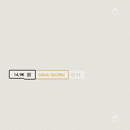
Sulfites
OEUFS AVEC FILET DE BOEUF À L’AIL
Avec pomme de terre de montagne
14,9
€
SANS GLUTEN
11
Oeufs bio de poules heureuses, élevées en liberté
et nourries au maïs