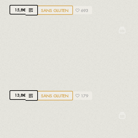
15,8
€
SANS GLUTEN
693
Céleri
Crustacés
Mollusques
Poissons
Sulfites
CREVETTES À LA SAUCE À L'AIL
13,8
€
SANS GLUTEN
179
Crustacés
Mollusques
Poissons
Sulfites