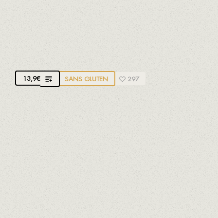
MOULES DU DELTA DE L'EBRE À LA
VINAIGRETTE DE VERMOUTH
Au vermouth Yzaguirre de El Morell
13,9
€
SANS GLUTEN
297
La salinité de la moule du Delta de l'Ebre et la
douceur du vermouth donnent à ce plat une
saveur spectaculaire
Crustacés
Mollusques
Poissons
Sulfites
HUITRE DU DELTA DE L'EBRE