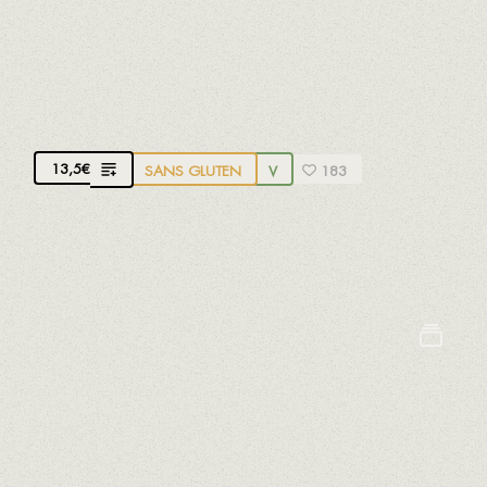
TEMPURA DE LÉGUMES
Légumes de producteurs locaux
13,5
€
SANS GLUTEN
V
183
Avec sauce soja, miso bio et saké bio du Delta de
l'Ebre
Crustacés
Oeufs
Lait
Mollusques
Moutarde
Poissons
Soja