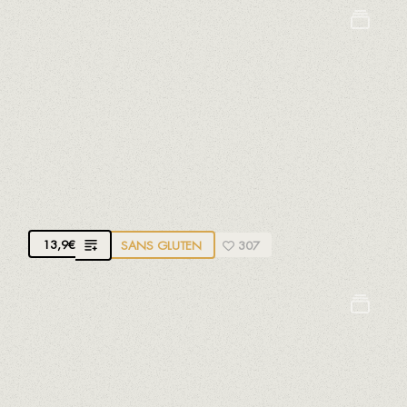
Crustacés
Mollusques
Poissons
Sulfites
MOULES AVEC VIN BLANC, CÉLERI, AIL ET
PERSIL
Moules du parc naturel du Delta de l'Ebre
13,9
€
SANS GLUTEN
307
Céleri
Crustacés
Mollusques
Poissons
Sulfites