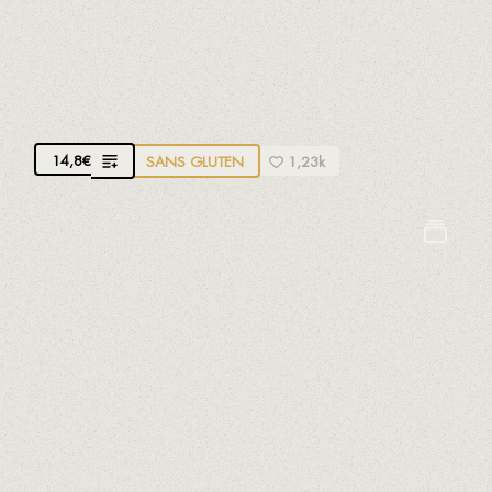
SALADE DE SAUMON ET MANGUE
Vinaigrette à la pistache et miel
14,8
€
SANS GLUTEN
1,23k
Céleri
Arachides
Crustacés
Fruits à coques
Oeufs
Lait
Mollusques
Moutarde
Poissons
Sésame
Soja
Sulfites
SALADE DE TOMATES AVEC SAUCE AU
CHILI JAUNE