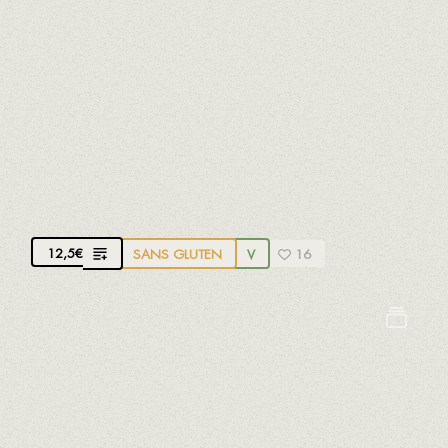
Moutarde
Poissons
Sésame
Soja
Sulfites
CAROTTE EN BOTTE BRAISÉE AVEC
HOUMOUS, 'ROMESCO MIGAS' ET
NOISETTES AOP REUS
Avec noisettes AOP de Reus
12,5
€
SANS GLUTEN
V
16
Arachides
Fruits à coques
Oeufs
Sésame
Sulfites