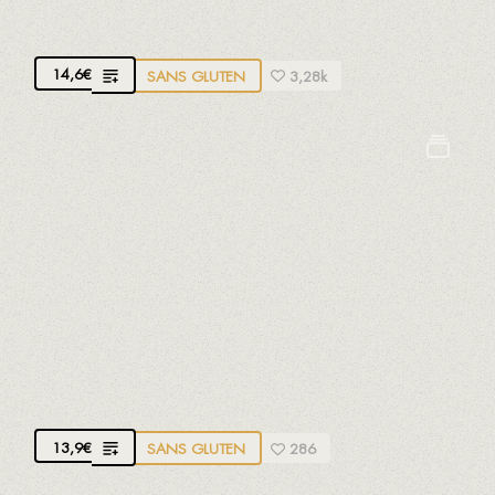
CALMARS À LA ROMAINE
14,6
€
SANS GLUTEN
3,28k
Crustacés
Oeufs
Lait
Mollusques
Poissons
Soja
Sulfites
MOULES AVEC AGRUMES, LAURIER, AIL ET
OIGNON
Moules du parc naturel du Delta de l'Ebre
13,9
€
SANS GLUTEN
286