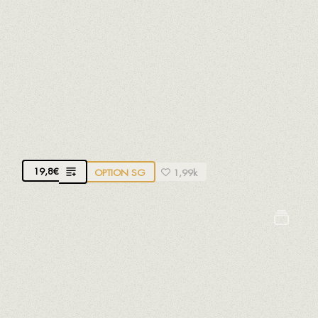
TARTARE DE THON BALFEGÓ À L'AVOCAT
Thon Balfegó issu de la pêche durable et mariné
avec du soja biologique du Delta de l'Ebre et de la
compote de fruits. Avocat de Málaga et notre
sauce romesco traditionnelle à base de pain,
amandes, tomates, ñora (poivron rouge séché),
huile d'olive, ail et vinaigre
19,8
€
OPTION SG
1,99k
Arachides
Crustacés
Fruits à coques
Gluten
Oeufs
Lait
Mollusques
Moutarde
Poissons
Sésame
Soja
Sulfites