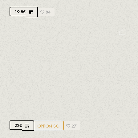
19,8
€
84
Céleri
Crustacés
Gluten
Mollusques
Moutarde
Poissons
Sulfites
CARPACCIO DE BOEUF ET SAUCE AU
PARMESAN
Côte de boeuf, sauce parmesan aux anchois de
Vinaròs et noisette grillée AOP de Reus
22
€
OPTION SG
27