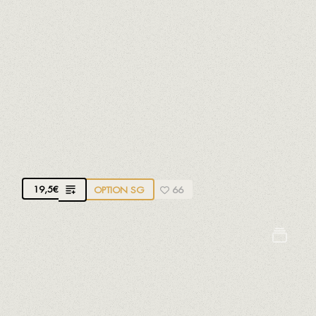
PLATEAU DE FROMAGES BIO
Sélectionnés par un maître artisan affineur, qui les
fait vieillir dans d'anciens pressoirs à vin creusés
dans la montagne.
Avec cela, il est possible d'extraire des nuances
uniques dans chaque fromage
19,5
€
OPTION SG
66
Arachides
Fruits à coques
Gluten
Oeufs
Lait
Moutarde
Sésame
Soja
Sulfites