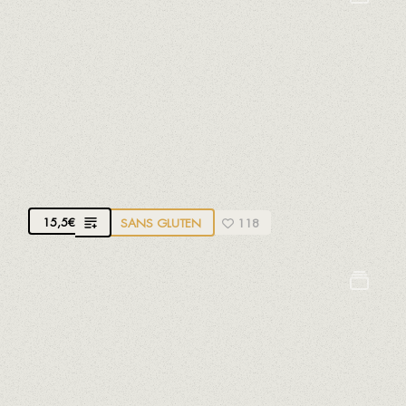
Arachides
Fruits à coques
Sésame
Sulfites
POIVRON GRILLÉ À LA MORUE
Poivrons grillés et confits au muscat, morue issue
de la pêche durable et oignon rouge rôti au four
15,5
€
SANS GLUTEN
118
Crustacés
Mollusques
Poissons
Sulfites