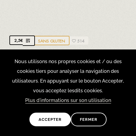
PAIN SANS GLUTEN
2,5
€
SANS GLUTEN
514
Nous utilisons nos propres cookies et / ou des
cookies tiers pour analyser la navigation des
Oeufs
utilisateurs. En appuyant sur le bouton Accepter,
vous acceptez lesdits cookies.
Plus d'informations sur son utilisation
PAIN À L'AIL ET À L'HUILE D'OLIVE
Pain croustillant grillé
ACCEPTER
FERMER
3,9
€
OPTION SG
638