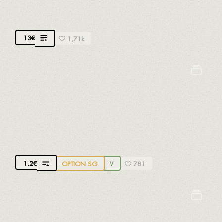
Pâtes artisanales à la bolognaise faite maison
13
€
1,71k
Gluten
Oeufs
Lait
Sulfites
PAIN
1,2
€
OPTION SG
V
781
Gluten
Lait
Moutarde