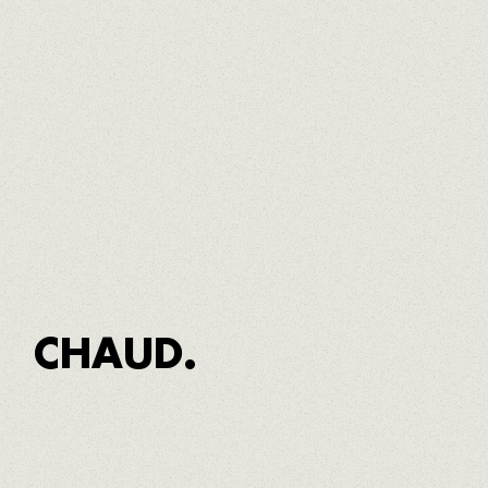
Lait cru de vache
Fromage bleu artisanal affiné au moins 3 mois, de
propre troupeau, pâte ferme et lisse avec un
piquant subtil. Affiné dans des pressoirs à vin, il
gagne en onctuosité (Ger, La Cerdanya)
CHAUD.
CRÈME DE SQUILLES
Recette familiale traditionnelle