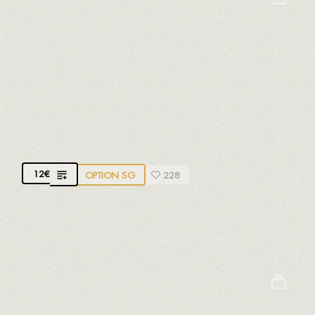
Crustacés
Mollusques
Poissons
SALADE RUSSE
Élaboré avec des légumes frais de Riudoms et
Alforja
12
€
OPTION SG
228
Élaboré avec du ventre de thon jaune naturel, du
pain artisanal croustillant et des olives de Girona
Lupin
Fruits à coques
Gluten
Oeufs