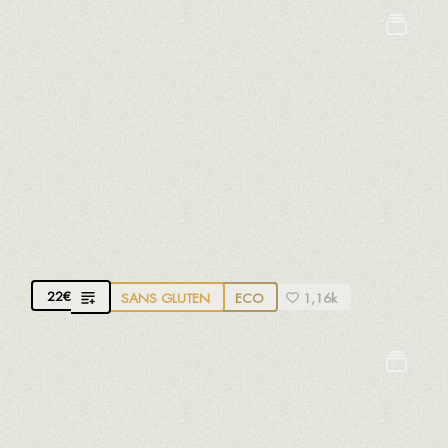
Fruits à coques
Gluten
Oeufs
Lait
Moutarde
Poissons
Sésame
Sulfites
JAMBON 100% IBÉRIQUE NOURRI AU
GLAND
100% Naturel, sans additifs ni conservateurs
22
€
SANS GLUTEN
ECO
1,16k
Sans allèrgenes