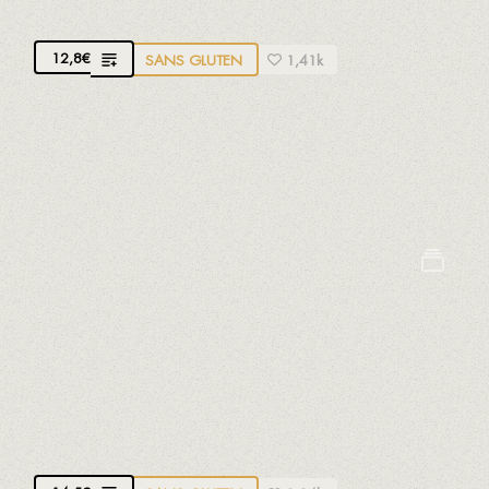
Avec vinaigrette à la mangue et au curry
12,8
€
SANS GLUTEN
1,41k
Poulet croustillant à base de filet de poulet fermier
de La Riera de Gaià. Pané avec une panko de
pomme de terre naturelle
Céleri
Crustacés
Oeufs
Lait
Mollusques
Moutarde
Poissons
Sésame
Soja
Sulfites
BEIGNETS DE MORUE