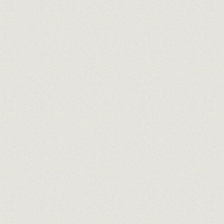
Lait cru de vache
Fromage artisanal à pâte molle avec une texture
spéciale crémeuse et onctueuse (Sort, Pallars
Sobirà)
Lait de vache pasteurisé
Fromage artisanal affiné entre 3 et 4 semaines au
charbon de bois, ce qui lui confère une agréable
acidité (Albiò, Conca de Barberà)
Lait cru de chèvre
Fromage artisanal fabriqué exclusivement à partir
de propre troupeau, affinage long, sa maturation
dans des pressoirs à vin le rend savoureux et
particulier (Torre de l'Espanyol, Ribera d'Ebre)