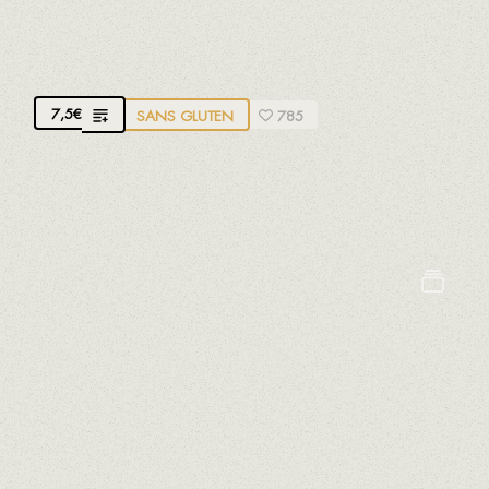
BRAVAS AVEC CHORIZO HACHÉ
Avec des pommes de terre naturelles
7,5
€
SANS GLUTEN
785
Nous avons ajouté une touche de chorizo à notre
recette de sauce brava classique
Céleri
Crustacés
Oeufs
Lait
Mollusques
Moutarde
Poissons
Sésame
Soja
Sulfites
POULET FERMIER CROUSTILLANT