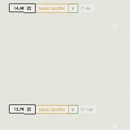
14,6
€
SANS GLUTEN
V
46
Lupin
Oeufs
Lait
Moutarde
Soja
Sulfites
SALADE VERTE AVEC GRAINES
Laitue française, légumes de producteurs locaux,
tomate cerise d'une variété récupérée et pomme
Golden. Graines grillées au restaurant
12,7
€
SANS GLUTEN
V
134