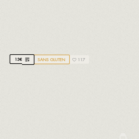
Sésame
Soja
Sulfites
LES BOULETTES DE VIANDE D'ADOLFINA
Avec du porc et du boeuf bio
13
€
SANS GLUTEN
117
Élaboré selon la recette d'Adolfina, l'une des
fondatrices de notre restaurant, avec une sauce à
base d'amandes et de notre propre vin Appoppòsit
DO Terra Alta. Un plat très apprécié par toute la
famille depuis l'enfance