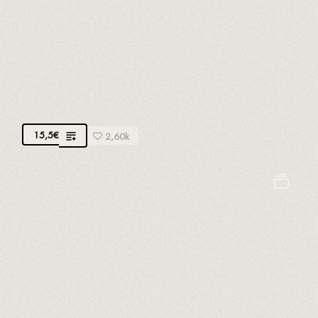
MAXICANNELLONIS DE NOTRE CHEF
MERCÈ
Viande bio du terroir rôtie et légumes locaux à la
crème de parmesan A.O.P.
15,5
€
2,60k
Céleri
Arachides
Crustacés
Fruits à coques
Gluten
Oeufs
Lait
Mollusques
Moutarde
Poissons
Sésame
Soja
Sulfites
RIGATONI À LA BOLOGNAISE