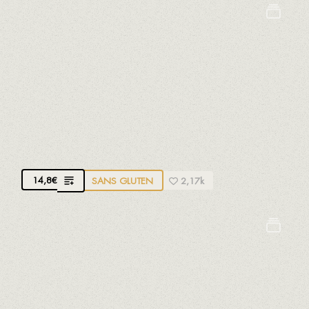
Crustacés
Oeufs
Lait
Mollusques
Moutarde
Poissons
Soja
CROQUETTES DE JAMBON IBÉRIQUE
Avec des tranches de jambon ibérique
14,8
€
SANS GLUTEN
2,17k
Crustacés
Oeufs
Lait
Mollusques
Moutarde
Poissons
Soja