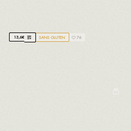
ANCHOIS DE VINARÒS
Avec huile pure de noisette AOP de Reus
13,6
€
SANS GLUTEN
76
Nous obtenons une huile de noisette brutale,
broyant les noisettes AOP de Reus avec un petit
moulin à pierre pendant 24 heures
Céleri
Arachides
Crustacés
Fruits à coques
Oeufs
Lait
Mollusques
Moutarde
Poissons
Sésame
Soja
Sulfites