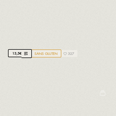
Crustacés
Oeufs
Lait
Mollusques
Poissons
Soja
Sulfites
OEUFS AU JAMBON IBÉRIQUE DE GLAND
Avec pomme de terre de montagne
13,5
€
SANS GLUTEN
327
Oeufs bio de poules heureuses, élevées en liberté
et nourries au maïs
Crustacés
Oeufs
Lait
Mollusques
Poissons
Soja