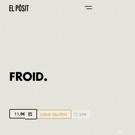
BAR DEL PÒSIT
71/71
S'il vous en reste, emportez-le chez vous
FROID.
'ESQUEIXADA' DE MORUE
11,8
€
SANS GLUTEN
299