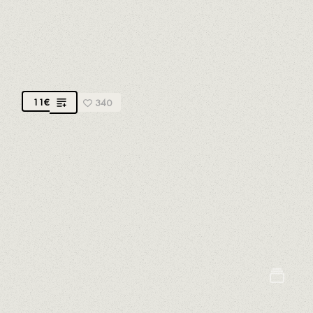
BUN DE PORC EFFILOCHÉ
Viande biologique de Sant Fruitós de Bages
11
€
340
Bun traditionnel à base de farine biologique et de
levain. Nous avons méditerranéenisé la recette du
porc effiloché, en la cuisinant avec des épices
méditerranéennes et en l'édulcorant avec des
fruits naturels
Céleri
Gluten
Oeufs
Lait
Moutarde