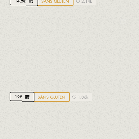
14,5
€
SANS GLUTEN
2,14k
Crustacés
Oeufs
Lait
Mollusques
Poissons
Soja
Sulfites
CROQUETTES DE POULET RÔTI
Poulet fermier de La Riera de Gaià
12
€
SANS GLUTEN
1,86k
Croquettes entièrement artisanales, sans additifs, à
base de poulet fermier