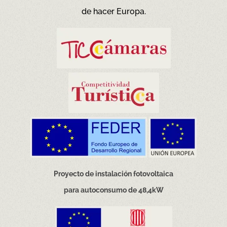
de hacer Europa.
Proyecto de instalación fotovoltaica
para autoconsumo de 48,4kW