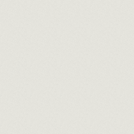
CARTA DE POSTRES
En compliment de la Llei 1/2025 i mantenint el
compromís de Grup El Pòsit contra el
malbaratament alimentari, el consumidor podrà
emportar-se sense cost addicional els aliments
que no hagi consumit a l'establiment.
La composició dels nostres plats pot patir
modificacions, pel que aquesta informació està en
constant revisió.