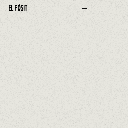
EL PÒSIT DE CAMBRILS
0/0
Si et sobra, emporta't-ho a casa
ACCEDIR A CARTA DE PLATS