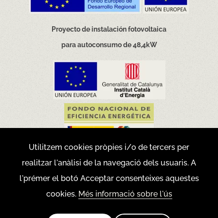
Proyecto de instalación fotovoltaica
para autoconsumo de 48,4kW
Utilitzem cookies pròpies i/o de tercers per
realitzar l'anàlisi de la navegació dels usuaris. A
Movilidad eficiente y sostenible
l'prémer el botó Acceptar consenteixes aquestes
cookies.
Més informació sobre l'ús