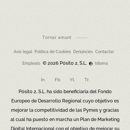
Sol·licita als restaurants el document informatiu
sobre al·lèrgens, que prevaldrà davant de
qualsevol discrepància amb aquesta versió.
Tornar amunt
Avís legal
Política de Cookies
Denúncies
Contactar
© 2026 Pósito 2, S.L.
Empleats
Idioma
In.
Fb.
Yt.
Tr.
Pósito 2, S.L. ha sido beneficiaria del Fondo
Europeo de Desarrollo Regional cuyo objetivo es
mejorar la competitividad de las Pymes y gracias
al cual ha puesto en marcha un Plan de Marketing
Digital Internacional con el objetivo de mejorar su