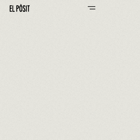
EL PÒSIT DEL SERRALLO
0/0
Si et sobra, emporta't-ho a casa
ACCEDIR A CARTA DE PLATS