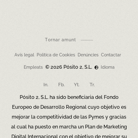
Sol·licita als restaurants el document informatiu
sobre al·lèrgens, que prevaldrà davant de
qualsevol discrepància amb aquesta versió.
Tornar amunt
Avís legal
Política de Cookies
Denúncies
Contactar
© 2026 Pósito 2, S.L.
Empleats
Idioma
In.
Fb.
Yt.
Tr.
Pósito 2, S.L. ha sido beneficiaria del Fondo
Europeo de Desarrollo Regional cuyo objetivo es
mejorar la competitividad de las Pymes y gracias
al cual ha puesto en marcha un Plan de Marketing
Digital Internacional con el objetivo de mejorar su