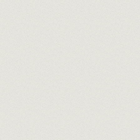
CARTA DE POSTRES
En compliment de la Llei 1/2025 i mantenint el
compromís de Grup El Pòsit contra el
malbaratament alimentari, el consumidor podrà
emportar-se sense cost addicional els aliments
que no hagi consumit a l'establiment.
La composició dels nostres plats pot patir
modificacions, pel que aquesta informació està en
constant revisió.