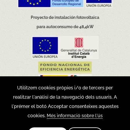
Proyecto de instalación fotovoltaica
para autoconsumo de 48,4kW
Utilitzem cookies pròpies i/o de tercers per
realitzar l'anàlisi de la navegació dels usuaris. A
Movilidad eficiente y sostenible
l'prémer el botó Acceptar consenteixes aquestes
cookies.
Més informació sobre l'ús