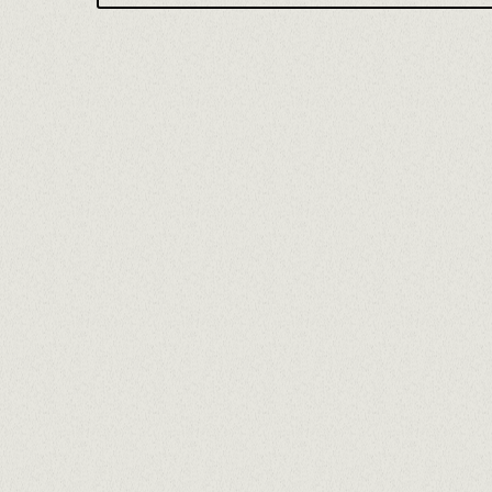
Nivell d'estudis
Seleccionar...
Idiomes
Seleccionar idiomes...
Lloc de treball desitjat
Seleccionar...
Què et motiva a treballar al Pòsit?