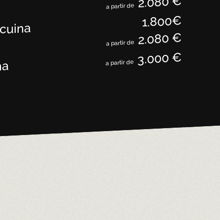
2.080 €
a partir de
1.800€
 cuina
2.080 €
a partir de
3.000 €
na
a partir de