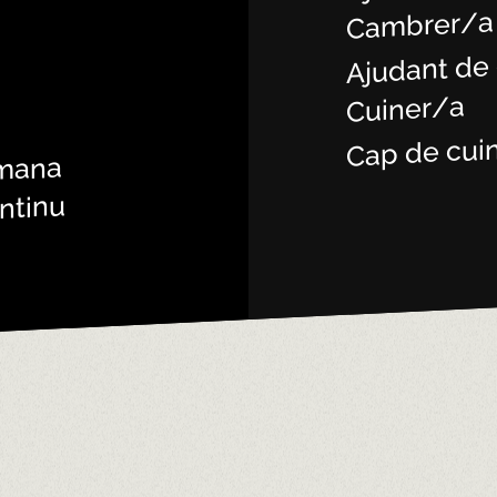
Cambrer/a
Ajudant de
Cuiner/a
S
Cap de cui
tmana
ontinu