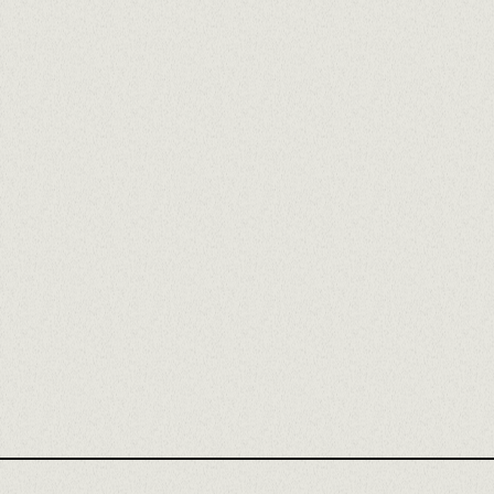
COMENCEM
Cognoms
n
Localitat de residència a
s a 5MB)