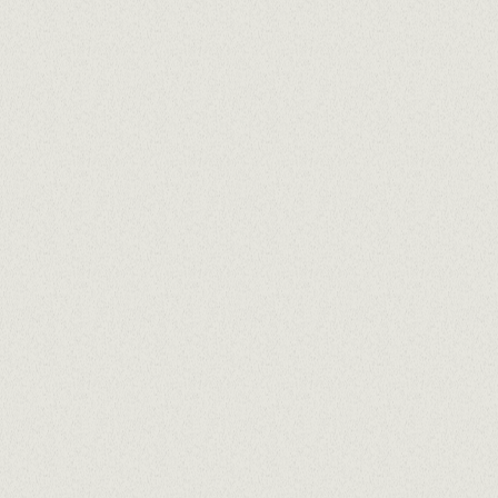
Què creus que pots aportar?
Experiència anterior
Quines són les teves millors habilitats?