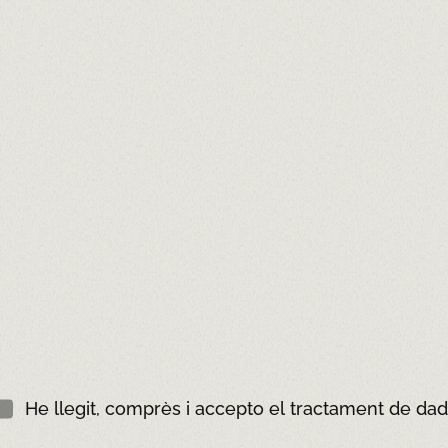
 el Pòsit?
¿La incorporació podria 
Seleccionar...
En cas d'estrangeria, la 
Seleccionar...
He llegit, comprès i accepto el tractament de da