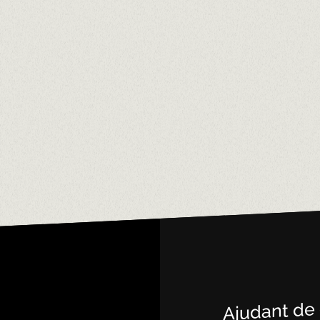
ES.
s que el teu
OMOCIÓ
Ajudant de
SSIONAL A