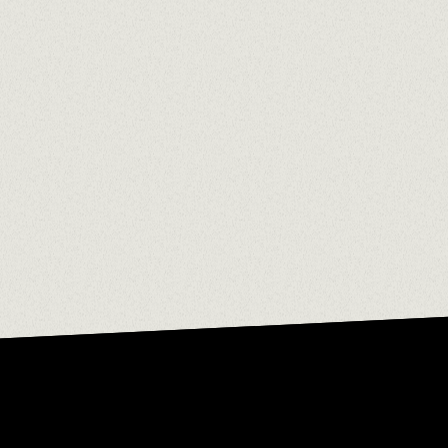
NOSALTR
La teva actitud ens importa mé
currículum.
PLA D'IGUALTAT I PR
PER A UNA CARRERA PROFE