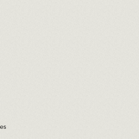
ser immediata?
documentació està en regla?
des