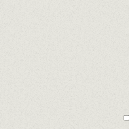
Descriu de tu 3 virtuts i 3 defectes
Com esperes que sigui la teva relació amb
Seleccionar...
Tens nacionalitat espanyola?
Seleccionar...