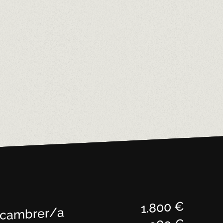
1.800 €
 cambrer/a