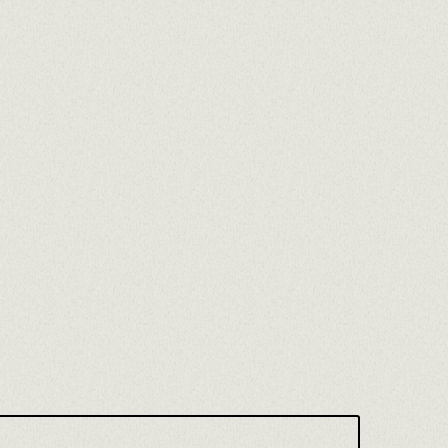
?
ctual
Edat