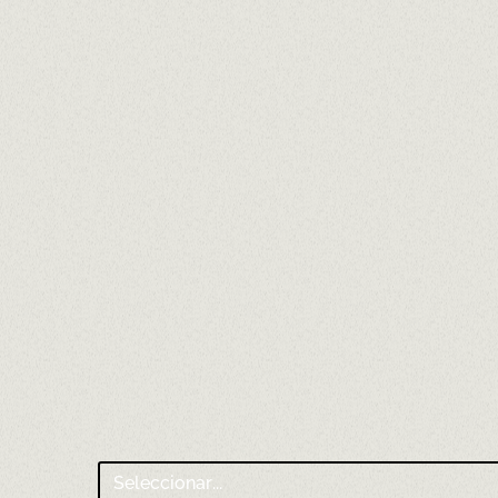
Nom
Correu
Telèfo
Puja la teva foto perfil actualitzada
(.jpg fin
Seleccionar...