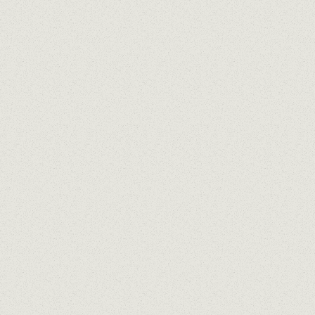
Nuestro propósito es actuar de forma
sostenible en la gestión de nuestros
restaurantes y crear un impacto positivo en
las personas, en el territorio y en el
medioambiente
QUÉ HACEMOS