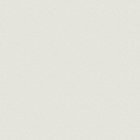
Buena idea, ¡muy buena!
Disfrútalo donde quieras, sin prisas y a tu
manera.
con un -15% de descuento
PEDIR AHORA
COMPROMISO
NUESTRO
PROPÓSITO