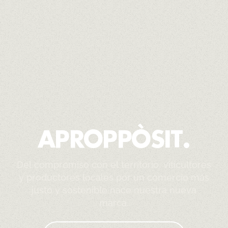
APROPPÒSIT.
Del compromiso con el territorio, viticultores
y productores locales por un comercio más
justo y sostenible nace nuestra nueva
marca.