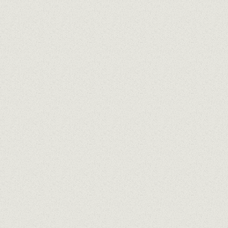
€
35
€
150
75
€
¡Feliz cumpleaños!
Sabemos que te encantan
los arroces
Enhorabuena por tu nuevo
¡A disfrutar!
trabajo. ¡Te lo mereces!
DISFRUTA EN COMPAÑÍA
MENÚ PARA
GRUPOS