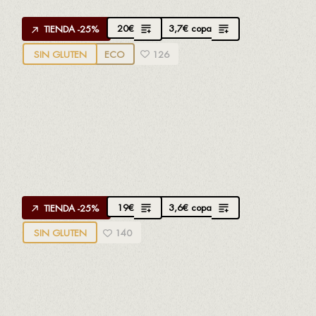
20
€
3,7
€
copa
TIENDA -25%
SIN GLUTEN
ECO
126
APROPPÒSIT MALVASIA
Creado por
Vicenç Ferré
de Mas Vicenç
100% Malvasía
Afrutado aromático, pétalos de rosa y pomelo
19
€
3,6
€
copa
TIENDA -25%
SIN GLUTEN
140
APROPPÒSIT MACABEU D.O.
TARRAGONA