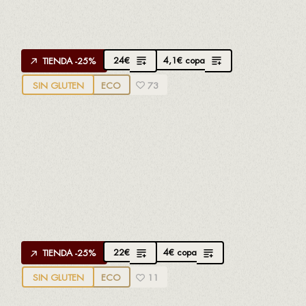
Garnacha negra, Mazuela, Merlot y Syrah
Elegante y mineral
24
€
4,1
€
copa
TIENDA -25%
SIN GLUTEN
ECO
73
APROPPÒSIT TREPAT D.O. CONCA DE
BARBERÀ
Creado por
Jordi Roig
de Rendé Masdeu
100% Trepat
Trepat en estado puro. Fresco elegante y sutil
22
€
4
€
copa
TIENDA -25%
SIN GLUTEN
ECO
11