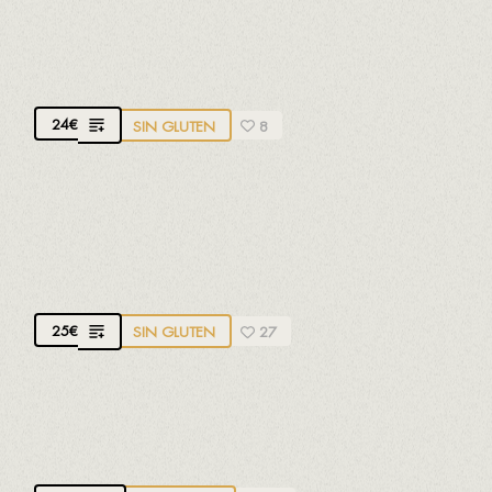
D.O. Ribera del Duero. 100% tempranillo.
Afrutado,
intenso, elegante y equilibrado. 14 meses de
crianza
24
€
SIN GLUTEN
8
TRUS CRIANZA
D.O. Ribera del Duero. 100% tempranillo.
Sabroso,
frutas maduras
25
€
SIN GLUTEN
27
TINTO DE VERANO
Con limón o gaseosa