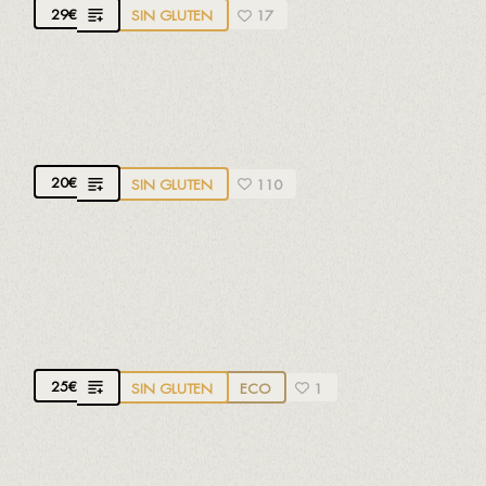
29
€
SIN GLUTEN
17
GRIMAU CHARDONNAY
D.O. Penedès. Chardonnay.
Frutas tropicales
20
€
SIN GLUTEN
110
CLOS ANCESTRAL
D.O. Penedès. Forcada y Xarel·lo.
Fresco, afrutado
y floral
25
€
SIN GLUTEN
ECO
1
EXCELLENS VERDEJO