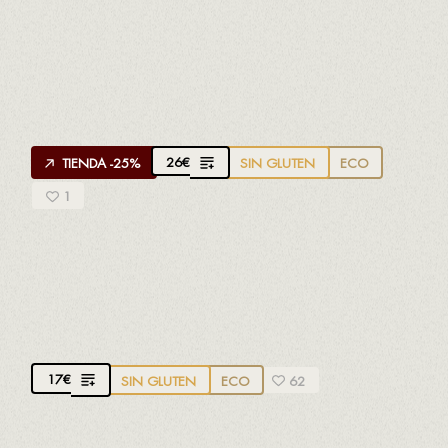
APROPPÒSIT ANCESTRAL ROSADO
Vino Ancestral.
Creado por
Joan Marrugat
de
Plana d'en Jan
Espumoso
, 100% Garnacha negra
26
€
TIENDA -25%
SIN GLUTEN
ECO
1
GRAMONA CA LA MAR MUSTILLANT
D.O. Penedès.
Parellada, Macabeo y Xarel·lo.
Vino
de aguja. Seco
17
€
SIN GLUTEN
ECO
62