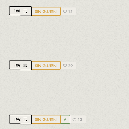
18
€
SIN GLUTEN
13
LAN D-12
D.O.CA. Rioja. 100% tempranillo.
Fruta roja, notas
tostadas y regaliz. 12 meses de crianza
18
€
SIN GLUTEN
29
EXCELLENS CUVÉE ESPECIAL
D.O.CA. Rioja. 100% tempranillo.
Intenso y
elegante. 14 meses de crianza
19
€
SIN GLUTEN
V
13