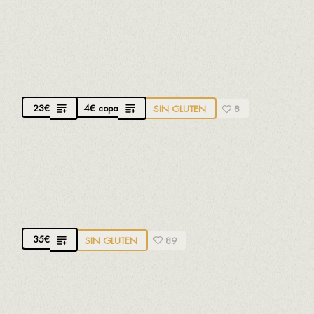
LAN 7 METROS
D.O.CA. Rioja. 100% tempranillo.
Aromático,
elegante y equilibrado. 18 meses de crianza
23
€
4
€
copa
SIN GLUTEN
8
MARQUÉS DE VARGAS RESERVA
D.O.CA. Rioja. Garnacha, Mazuela y Tempranillo.
Afrutado
35
€
SIN GLUTEN
89
LA CAPILLA CRIANZA