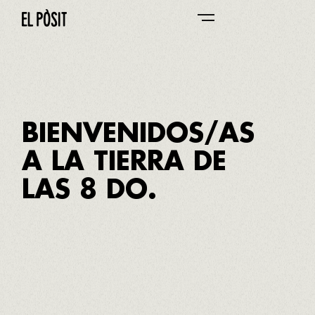
EL PÒSIT DE CAMBRILS
51/51
BIENVENIDOS/AS
A LA TIERRA DE
LAS 8 DO.
TERRA ALTA,
PRIORAT,
MONTSANT,
CONCA DE BARBERÀ,
TARRAGONA,
PENEDÈS,
CAVA,
CATALUNYA
Somos la provincia de España con más