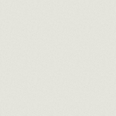
CARTA DE BEBIDAS
En cumplimiento de la Ley 1/2025 y manteniendo
el compromiso de Grup El Pòsit contra el
desperdicio alimentario, el consumidor podrá
llevarse sin coste adicional los alimentos que no
haya consumido en el establecimiento.
La composición de nuestros platos puede sufrir
modificaciones, por lo que ésta información está