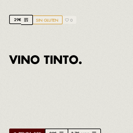
agradable y equilibrado
29
€
SIN GLUTEN
0
VINO TINTO.
APROPPÒSIT GARNATXA NEGRA D.O.
MONTSANT
Creado por
Jordi Vidal
de La Conreria
Garnacha negra, Mazuela y Syrah
Fresco, complejo