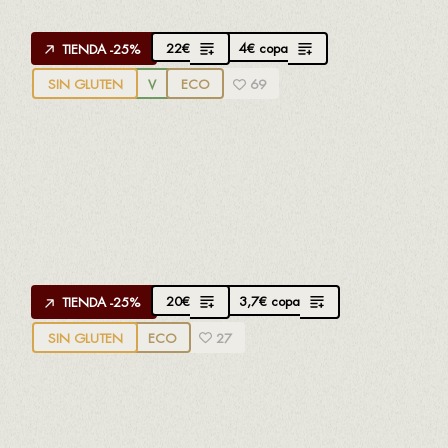
Seco, frutas blanca e hinojo
22
€
4
€
copa
TIENDA -25%
SIN GLUTEN
V
ECO
69
APROPPÒSIT VIOGNIER D.O. TERRA ALTA
Creado por
Oriol Lliberia
de Edetària
100% Viognier
Afrutado, fruta de hueso
20
€
3,7
€
copa
TIENDA -25%
SIN GLUTEN
ECO
27
APROPPÒSIT PARELLADA D.O. CONCA DE
BARBERÀ