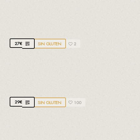
MAR DE FRADES ALBARIÑO
D.O. Rías Baixas. 100% Albariño.
Fresco, intenso y
floral
27
€
SIN GLUTEN
2
PAZO DE SAN MAURO
D.O. Rías Baixas. 100% Albariño.
Aromático,
intenso, fresco, cítrico y floral
29
€
SIN GLUTEN
100
GODEVAL CEPAS VELLAS
D.O. Valdeorras. 100% Godello.
Aromático,