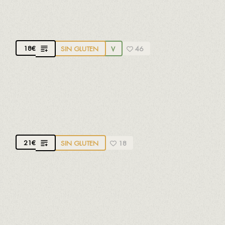
D.O. Rueda. 100% Verdejo.
Fresco, elegante y
afrutado
18
€
SIN GLUTEN
V
46
LA CAPILLA BLANCO
D.O. Rueda. Verdejo y Sauvignon Blanc.
Fresco,
elegante y afrutado
21
€
SIN GLUTEN
18
FINCA MONTICO
D.O. Rueda. 100% Verdejo.
Aromático, floral y
fresco