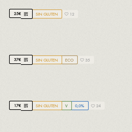
Parellada y Chardonnay.
36 meses de crianza
25
€
SIN GLUTEN
12
GRAMONA INNOBLE
D.O. Corpinnat.
Brut Nature. 100% Xarel·lo
37
€
SIN GLUTEN
ECO
35
FREIXENET SIN ALCOHOL
D.O. Cava
17
€
SIN GLUTEN
V
0,0%
24