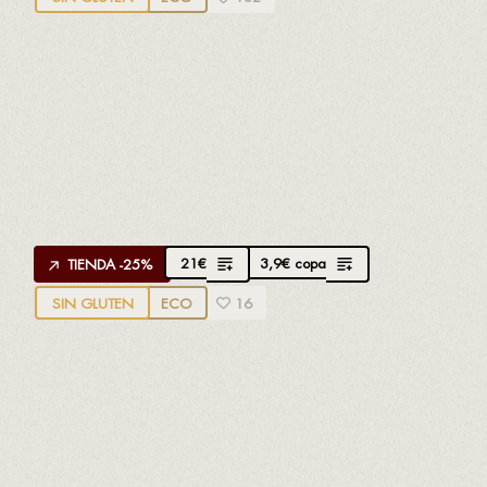
APROPPÒSIT GARNATXA BLANCA D.O.
TERRA ALTA
Creado por
Salvi Moliner
de Estones Vins
100% Garnacha blanca
Seco, fresco y cremoso
21
€
3,9
€
copa
TIENDA -25%
SIN GLUTEN
ECO
16
APROPPÒSIT XAREL·LO D.O. PENEDÈS
Creado por
Joaquín Gay
de Torre del Veguer
100% Xarel·lo