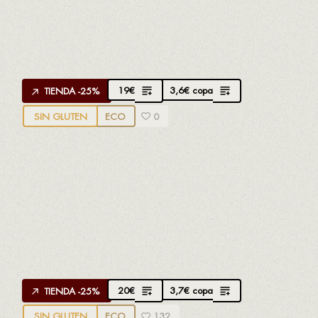
Creado por
Jordi
de Vinícola de Nulles
100% Macabeo
Afrutado, fresco y salino
19
€
3,6
€
copa
TIENDA -25%
SIN GLUTEN
ECO
0
APROPPÒSIT GARNATXA BLANCA D.O.
MONTSANT
Creado por
Jordi Vidal
de La Conreria
100% Garnacha blanca
Floral con final dulce
20
€
3,7
€
copa
TIENDA -25%
SIN GLUTEN
ECO
132