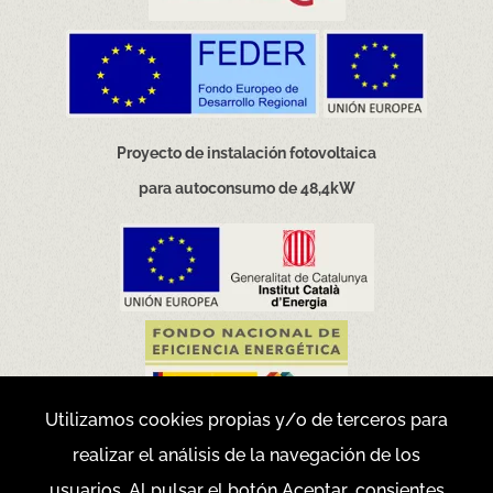
Proyecto de instalación fotovoltaica
para autoconsumo de 48,4kW
Utilizamos cookies propias y/o de terceros para
realizar el análisis de la navegación de los
Movilidad eficiente y sostenible
usuarios. Al pulsar el botón Aceptar, consientes