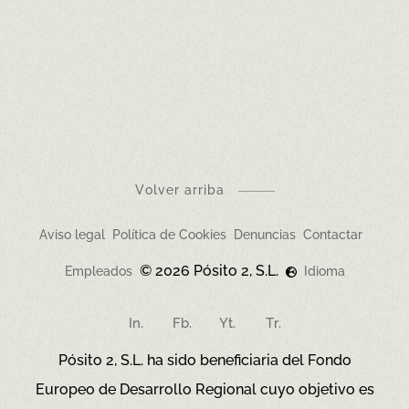
en
constante revisión.
Solicita en los restaurantes el documento
informativo sobre alérgenos, que prevalecerá ante
cualquier discrepancia con esta versión.
Volver arriba
Aviso legal
Política de Cookies
Denuncias
Contactar
© 2026 Pósito 2, S.L.
Empleados
Idioma
In.
Fb.
Yt.
Tr.
Pósito 2, S.L. ha sido beneficiaria del Fondo
Europeo de Desarrollo Regional cuyo objetivo es