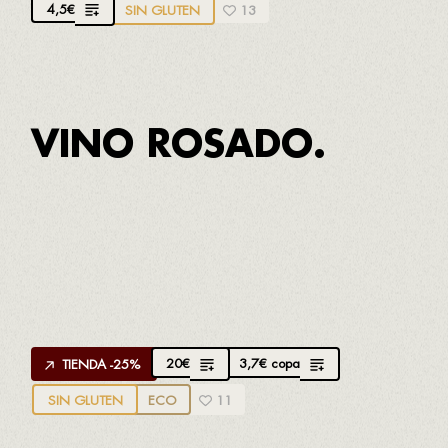
4,5
€
SIN GLUTEN
13
VINO ROSADO.
APROPPÒSIT ROSÉ D.O. MONTSANT
Creado por
Jordi Vidal
de La Conreria
100% Garnacha negra
Afrutado y sabroso
20
€
3,7
€
copa
TIENDA -25%
SIN GLUTEN
ECO
11