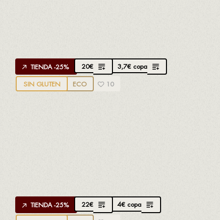
Creado por
Carles Andreu
de Celler Carles Andreu
100% Parellada
Seco y elegante
20
€
3,7
€
copa
TIENDA -25%
SIN GLUTEN
ECO
10
APROPPÒSIT CHARDONNAY D.O.
PENEDÈS
Creado por
Joan Marrugat
de Plana d'en Jan
100% Chardonnay
Afrutado, fruta tropical
22
€
4
€
copa
TIENDA -25%