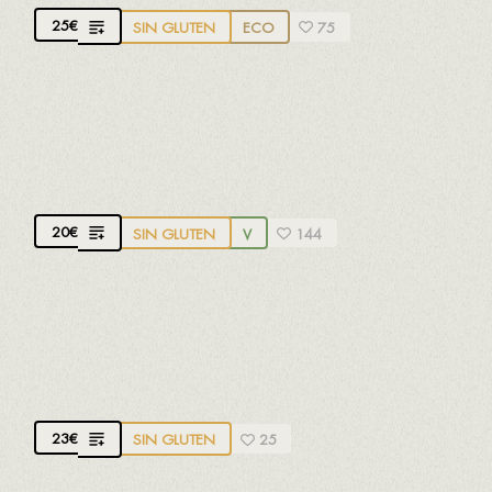
25
€
SIN GLUTEN
ECO
75
TORRE LA MOREIRA
D.O. Rías Baixas. 100% Albariño.
Aromático, suave
y afrutado
20
€
SIN GLUTEN
V
144
LAGAR DE CERVERA
D.O. Rías Baixas. 100% Albariño.
Fresco, elegante y
muy equilibrado
23
€
SIN GLUTEN
25