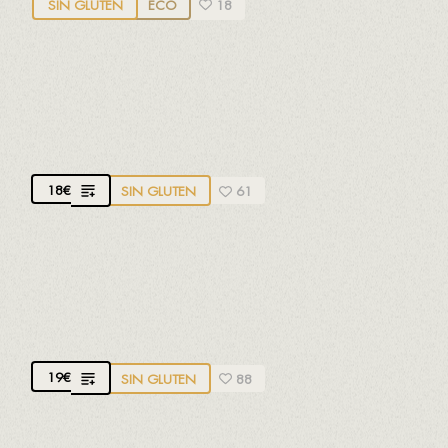
SIN GLUTEN
ECO
18
EL TERRAT
D.O. Tarragona. Macabeo y Moscatel.
Joven y
aromático
18
€
SIN GLUTEN
61
PETITES ESTONES
D.O. Terra Alta. 100% Garnacha.
Ligeramente
afrutado
19
€
SIN GLUTEN
88