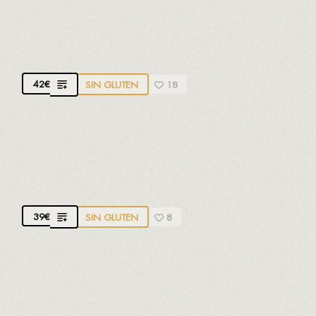
GRAN JUVÉ & CAMPS
D.O. Cava.
Brut Gran Reserva. Xarel·lo, Macabeo,
Chardonnay y Parellada.
50 meses de crianza
42
€
SIN GLUTEN
18
PERE VENTURA VINTAGE
D.O. Cava.
Brut Gran Reserva. Xarel·lo y Macabeo.
Mínimo 43 meses de crianza
39
€
SIN GLUTEN
8
REVERTÉ ELECTE
D.O. Cava.
Brut Nature Reserva. Xarel·lo, Macabeo,