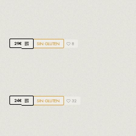
LES BRUGUERES
D.O.Q. Priorat. Garnacha negra y Syrah.
Ligero y
fresco
29
€
SIN GLUTEN
8
EL SENAT DEL MONTSANT
D.O. Montsant. Garnacha, Mazuela y Syrah.
Afrutado y suave
24
€
SIN GLUTEN
32
FINCA SAN MARTÍN
D.O.CA. Rioja. 100% Tempranillo.
Fresco y afrutado