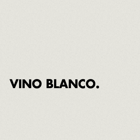
Denominaciones de Origen vitivinícolas.
APROPPÒSIT
es la marca de KM
y comercio justo
0
que reúne a los mejores enólogos y bodegas para
que disfrutes de una gran experiencia
gastronómica, única y de territorio.
VINO BLANCO.
PRIMER APROPPÒSIT D.O. TERRA ALTA
Creado por
Sergi Montalà
de Estones Vins
Macabeo y Garnacha blanca
Seco y ligeramente afrutado