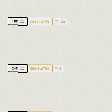
REBELS DE BATEA
D.O. Terra Alta. 100% Garnacha.
Seco y aromático
19
€
SIN GLUTEN
143
VIA EDETANA
D.O. Terra Alta. 100% Garnacha.
Aromático,
afrutado, floral i mineral
24
€
SIN GLUTEN
4
LES BRUGUERES
D.O.Q. Priorat. 100% Garnacha blanca.
Aromático,
intenso, afrutado y floral