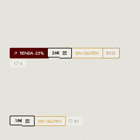
APROPPÒSIT ANCESTRAL ROSADO
Vino Ancestral.
Creado por
Joan Marrugat
de
Plana d'en Jan
Espumoso
, 100% Garnacha negra
26
€
TIENDA -25%
SIN GLUTEN
ECO
3
FLORS I VIOLES
D.O. Tarragona. Garnacha, Syrah y Tempranillo.
Sabor y fragancia
18
€
SIN GLUTEN
45