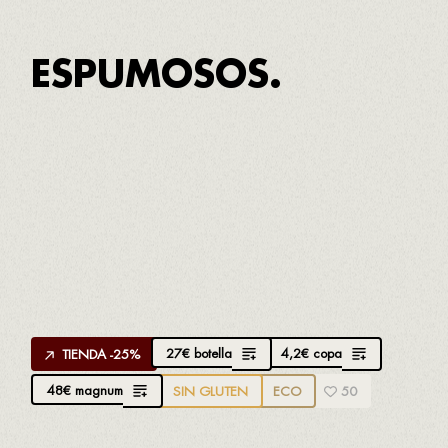
ESPUMOSOS.
APROPPÒSIT BRUT NATURE GRAN
RESERVA
D.O. Cava.
Creado por
Salvi Moliner
de Oriol
Rossell
Macabeo y Parellada
48 meses de crianza
27
€
botella
4,2
€
copa
TIENDA -25%
48
€
magnum
SIN GLUTEN
ECO
50