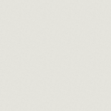
n y aromático
te afrutado
omático
 afrutado, floral i mineral