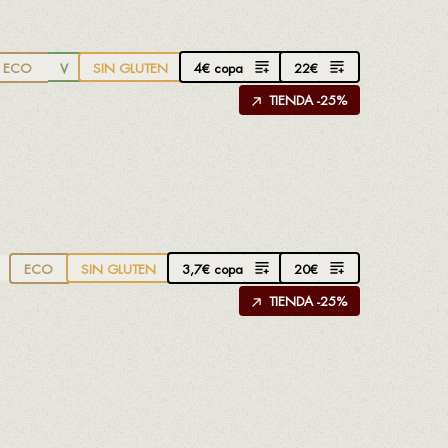
4
€
copa
22
€
ECO
V
SIN GLUTEN
TIENDA -25%
3,7
€
copa
20
€
ECO
SIN GLUTEN
TIENDA -25%