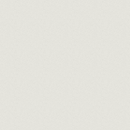
LES BRUGUERES
D.O.Q. Priorat. 100% Garnacha blanca.
Arom
GRIMAU CHARDONNAY
D.O. Penedès. Chardonnay.
Frutas tropica
CLOS ANCESTRAL
D.O. Penedès. Forcada y Xarel·lo.
Fresco, a
EXCELLENS VERDEJO