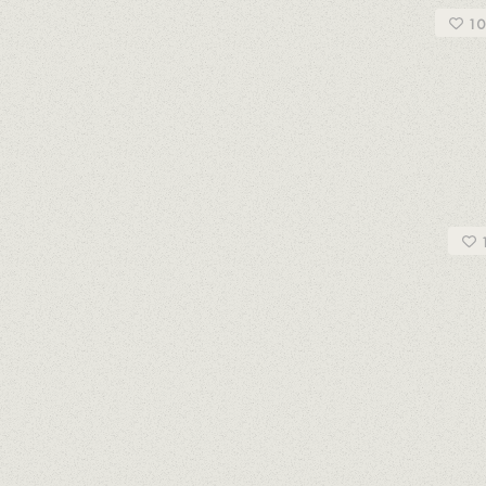
NCA DE BARBERÀ
10
es Andreu
PENEDÈS
Jan