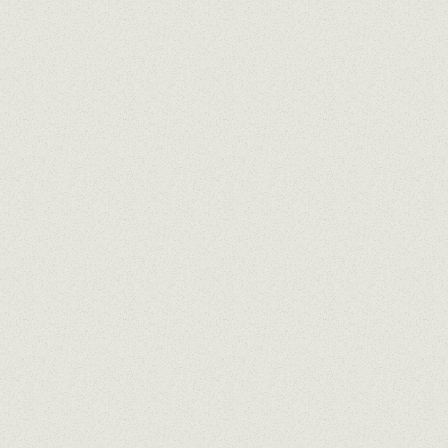
Afrutado, fresco y salino
APROPPÒSIT GARNATXA BLANCA
Creado por
Jordi Vidal
de La Conreria
100% Garnacha blanca
Floral con final dulce
APROPPÒSIT GARNATXA BLANCA 
Creado por
Salvi Moliner
de Estones Vins
100% Garnacha blanca
Seco, fresco y cremoso