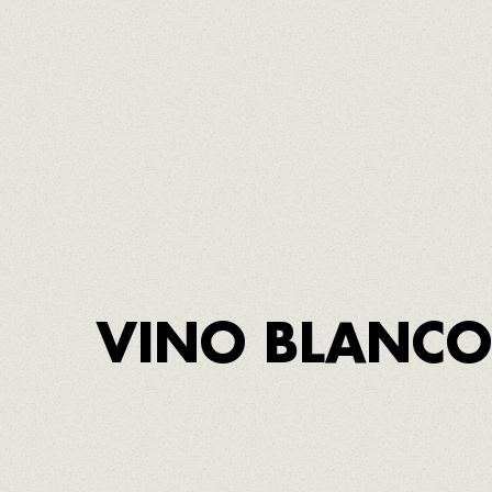
TERRA ALTA,
PRIORAT,
MONTSANT,
CONCA
Somos la provincia de España con más Den
APROPPÒSIT
es la marca de KM
y comerc
0
experiencia gastronómica, única y de territ
VINO BLANCO
PRIMER APROPPÒSIT D.O. TERRA 