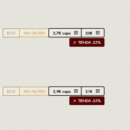
3,7
€
copa
20
€
ECO
SIN GLUTEN
TIENDA -25%
3,9
€
copa
21
€
ECO
SIN GLUTEN
TIENDA -25%