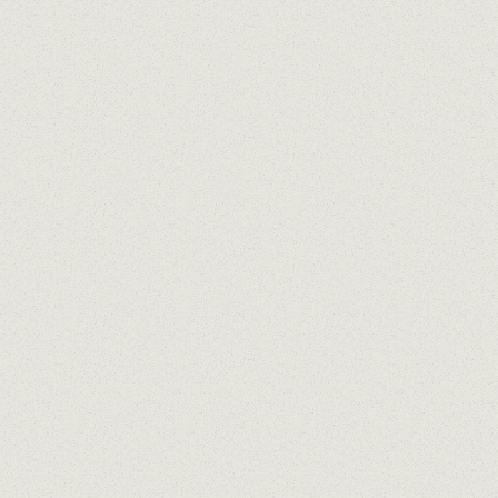
APROPPÒSIT PARELLADA D.O. CO
Creado por
Carles Andreu
de Celler Carl
100% Parellada
Seco y elegante
APROPPÒSIT CHARDONNAY D.O. 
Creado por
Joan Marrugat
de Plana d'en 
100% Chardonnay
Afrutado, fruta tropical
EL TERRAT