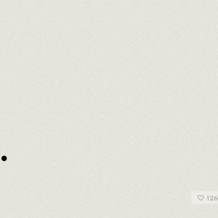
 DE BARBERÀ,
TARRAGONA,
PENEDÈS,
CAVA,
CATAL
ominaciones de Origen vitivinícolas.
io justo que reúne a los mejores enólogos y bodega
orio.
.
ALTA
126