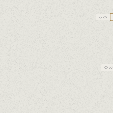
DÈS
69
uer
A ALTA
27