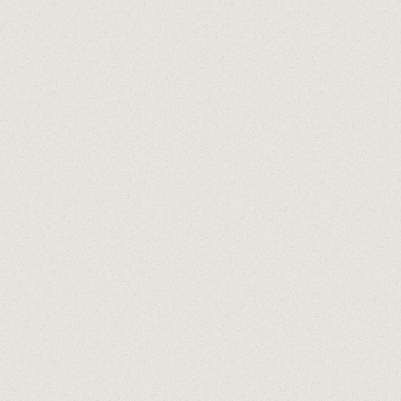
D.O. Tarragona. Macabeo y Moscatel.
Jove
PETITES ESTONES
D.O. Terra Alta. 100% Garnacha.
Ligeramen
REBELS DE BATEA
D.O. Terra Alta. 100% Garnacha.
Seco y ar
VIA EDETANA
D.O. Terra Alta. 100% Garnacha.
Aromático,