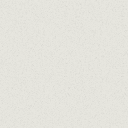
Creado por
Sergi Montalà
de Estones Vin
Macabeo y Garnacha blanca
Seco y ligeramente afrutado
APROPPÒSIT MALVASIA
Creado por
Vicenç Ferré
de Mas Vicenç
100% Malvasía
Afrutado aromático, pétalos de rosa y po
APROPPÒSIT MACABEU D.O. TA
Creado por
Jordi
de Vinícola de Nulles
100% Macabeo