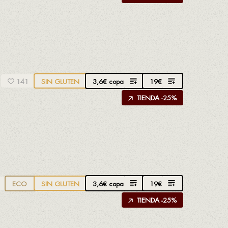
3,6
€
copa
19
€
141
SIN GLUTEN
TIENDA -25%
3,6
€
copa
19
€
ECO
SIN GLUTEN
TIENDA -25%