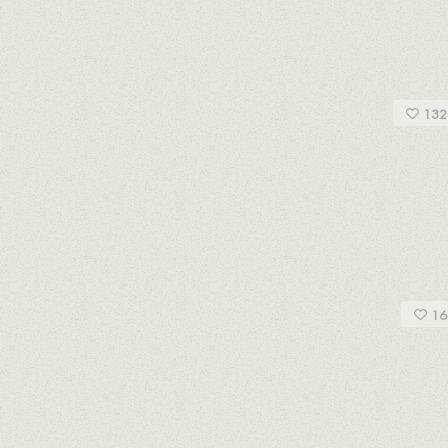
 D.O. MONTSANT
132
D.O. TERRA ALTA
16