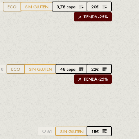
3,7
€
copa
20
€
ECO
SIN GLUTEN
TIENDA -25%
4
€
copa
22
€
18
ECO
SIN GLUTEN
TIENDA -25%
18
€
61
SIN GLUTEN