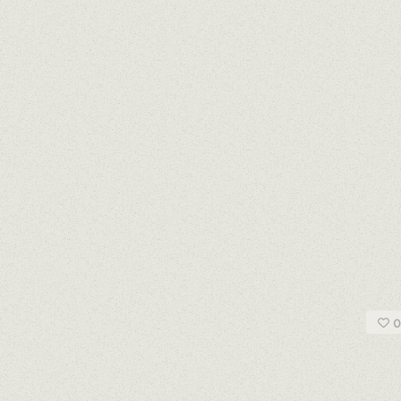
s
melo
RRAGONA
0