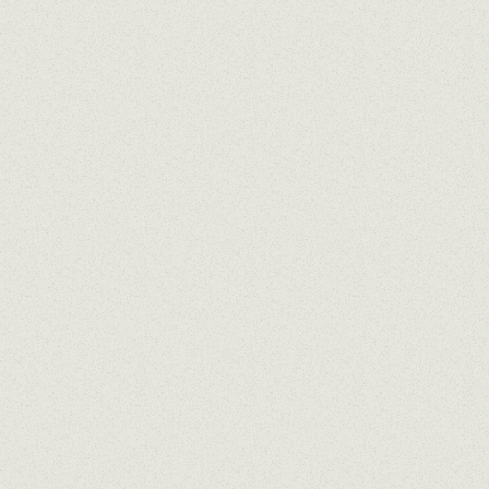
APROPPÒSIT XAREL·LO D.O. PENE
Creado por
Joaquín Gay
de Torre del Veg
100% Xarel·lo
Seco, frutas blanca e hinojo
APROPPÒSIT VIOGNIER D.O. TERR
Creado por
Oriol Lliberia
de Edetària
100% Viognier
Afrutado, fruta de hueso