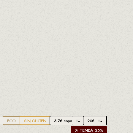
UNYA
s para que disfrutes de una gran
3,7
€
copa
20
€
ECO
SIN GLUTEN
TIENDA -25%