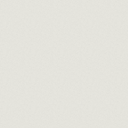
ático, intenso, afrutado y floral
les
frutado y floral