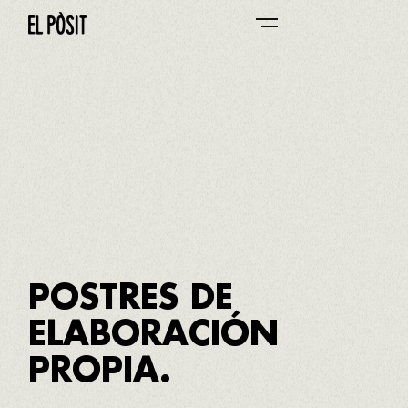
EL PÒSIT DE LA PINEDA
16/16
Si te sobra, llévatelo a casa
IR A CARTA DE PLATOS
POSTRES DE
ELABORACIÓN
PROPIA.