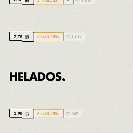
SIN GLUTEN
V
1,61k
CAFÉ IRLANDÉS
7,7
€
SIN GLUTEN
1,01k
HELADOS.
HELADO INFANTIL
3,9
€
SIN GLUTEN
947