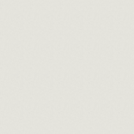
CARTA DE POSTRES
En cumplimiento de la Ley 1/2025 y manteniendo
el compromiso de Grup El Pòsit contra el
desperdicio alimentario, el consumidor podrá
llevarse sin coste adicional los alimentos que no
haya consumido en el establecimiento.
La composición de nuestros platos puede sufrir
modificaciones, por lo que ésta información está