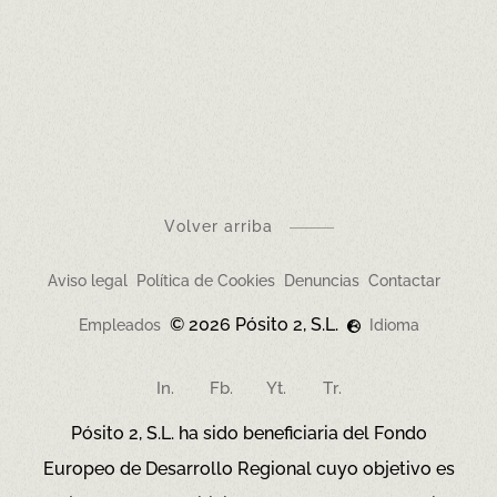
en
constante revisión.
Solicita en los restaurantes el documento
informativo sobre alérgenos, que prevalecerá ante
cualquier discrepancia con esta versión.
Volver arriba
Aviso legal
Política de Cookies
Denuncias
Contactar
© 2026 Pósito 2, S.L.
Empleados
Idioma
In.
Fb.
Yt.
Tr.
Pósito 2, S.L. ha sido beneficiaria del Fondo
Europeo de Desarrollo Regional cuyo objetivo es