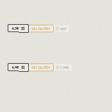
BUÑUELOS DE CAFÉ DE LA MARÍA
Con toque de canela
6,5
€
SIN GLUTEN
663
BROWNIE DE CHOCOLATE
Con nueces
6,9
€
SIN GLUTEN
1,94k
TARTA ARTESANA DE QUESO ECO CON
MERMELADA DE FRESA Y PIMIENTA DE
SICHUAN
Queso artesano ecológico de l'Alt Urgell