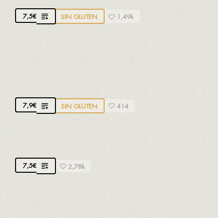
7,5
€
SIN GLUTEN
1,49k
PASTEL DE ZANAHORIA, TÉ MATCHA Y
POLEN
Tarta artesana
7,9
€
SIN GLUTEN
414
PASTEL DE TIRAMISÚ
7,5
€
2,78k
PIÑA A LA BRASA CON SALSA DE
MARACUYÁ