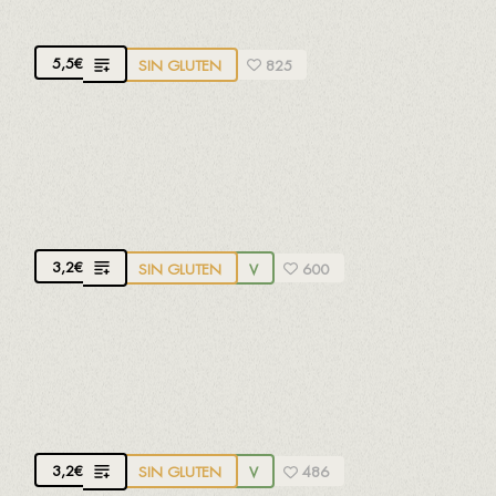
HELADO DE VAINILLA
5,5
€
SIN GLUTEN
825
POLO DE FRUTA NATURAL, SABOR COCO
Y FRESA
Polo artesano
3,2
€
SIN GLUTEN
V
600
POLO DE FRUTA NATURAL, SABOR LIMA
LIMÓN
Polo artesano
3,2
€
SIN GLUTEN
V
486