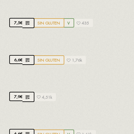
Piña natural confitada en canela a la brasa
7,5
€
SIN GLUTEN
V
435
CREMA CATALANA
6,6
€
SIN GLUTEN
1,76k
TORRIJA CARAMELIZADA
7,9
€
4,51k
SORBETE DE LIMÓN
6,6
€